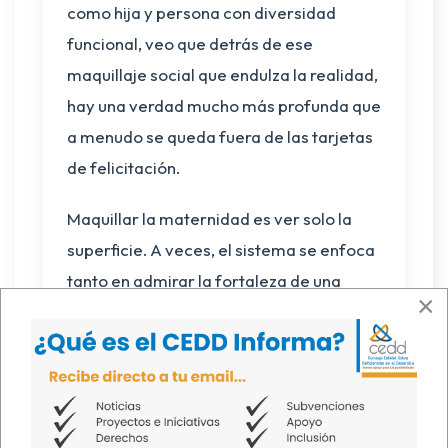
como hija y persona con diversidad
funcional, veo que detrás de ese
maquillaje social que endulza la realidad,
hay una verdad mucho más profunda que
a menudo se queda fuera de las tarjetas
de felicitación.
Maquillar la maternidad es ver solo la
superficie. A veces, el sistema se enfoca
tanto en admirar la fortaleza de una
×
madre que olvida lo más importante: su
conocimiento. El verdadero rostro de
esta maternidad no es solo el de la
"guerrera" que todo lo puede, sino el de
la experta que conoce cada necesidad