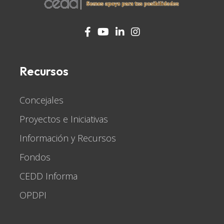
fab
fab
fab
fab
fab
fab
fab
fa-
fa-
fa-
fa-
fa-
fa-
fa-
facebook-
facebook-
youtube
facebook-
linkedin-
facebook-
instagram
Recursos
f
f
f
in
f
Concejales
Proyectos e Iniciativas
Información y Recursos
Fondos
CEDD Informa
OPDPI