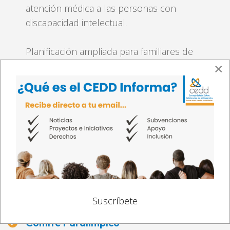
atención médica a las personas con
discapacidad intelectual.
Planificación ampliada para familiares de
adultos con DID cuyo cuidador principal es
×
una persona de Edad Avanzada
Movimiento para el Alcance de Vida
Independiente (MAVI)
Red de Intercesores.
Municipio Autónomo de Cidra
Proyecto de integración a la comunidad.
Suscríbete
Comité Paralímpico