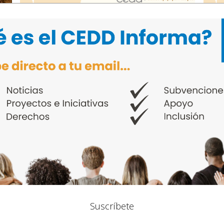
03 November 2025
06
La IA como universo y horizonte de
Infan
nuevas posibilidades
un c
inte
Suscríbete