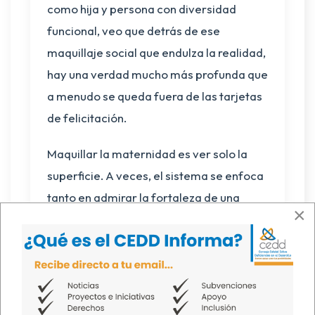
como hija y persona con diversidad
funcional, veo que detrás de ese
maquillaje social que endulza la realidad,
hay una verdad mucho más profunda que
a menudo se queda fuera de las tarjetas
de felicitación.
Maquillar la maternidad es ver solo la
superficie. A veces, el sistema se enfoca
tanto en admirar la fortaleza de una
×
madre que olvida lo más importante: su
conocimiento. El verdadero rostro de
esta maternidad no es solo el de la
"guerrera" que todo lo puede, sino el de
la experta que conoce cada necesidad