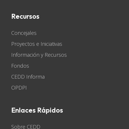
fa-
fa-
fa-
fa-
fa-
fa-
fa-
facebook-
facebook-
youtube
facebook-
linkedin-
facebook-
instagram
Recursos
f
f
f
in
f
Concejales
Proyectos e Iniciativas
Información y Recursos
Fondos
CEDD Informa
OPDPI
Enlaces Rápidos
Sobre CEDD