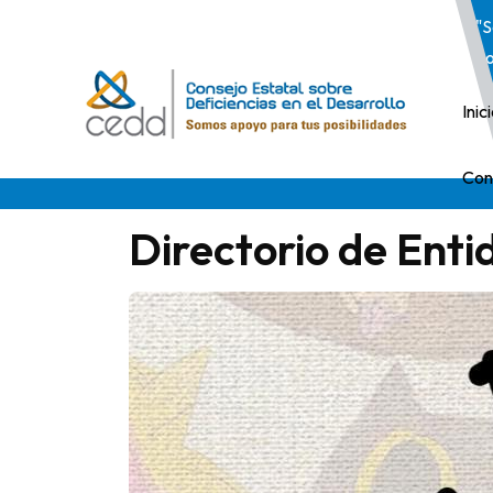
"S
po
Inic
Con
Directorio de Ent