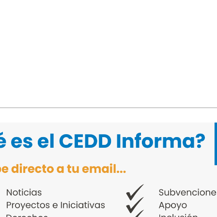
 2025
sto Gotay
esto Gotay