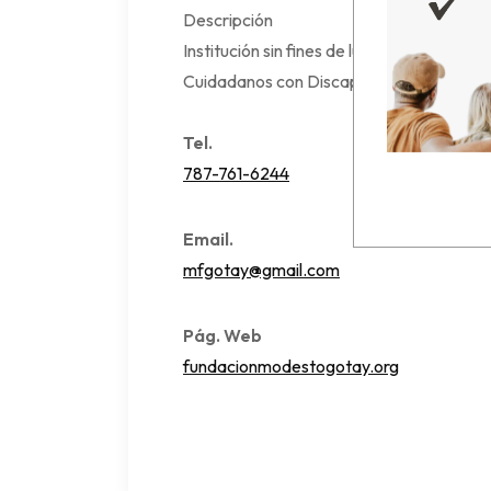
Descripción
Institución sin fines de lucro que alberga 
Cuidadanos con Discapacidad Intelectua
Tel.
787-761-6244
Email.
mfgotay@gmail.com
Pág. Web
fundacionmodestogotay.org