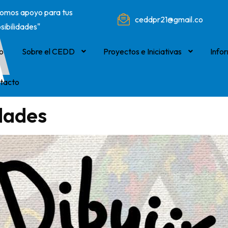
omos apoyo para tus
ceddpr21@gmail.com
sibilidades"
io
Sobre el CEDD
Proyectos e Iniciativas
Info
tacto
idades