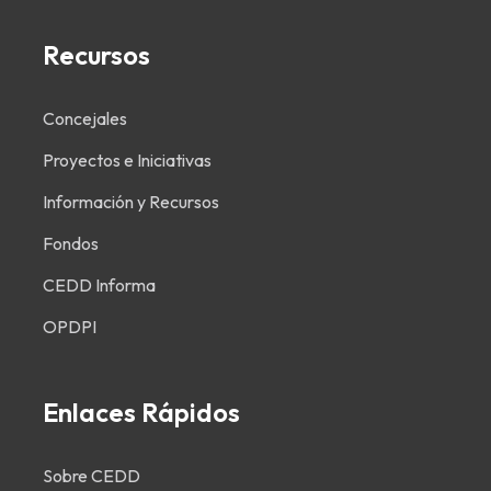
facebook-
facebook-
youtube
facebook-
linkedin-
facebook-
instagram
Recursos
f
f
f
in
f
Concejales
Proyectos e Iniciativas
Información y Recursos
Fondos
CEDD Informa
OPDPI
Enlaces Rápidos
Sobre CEDD