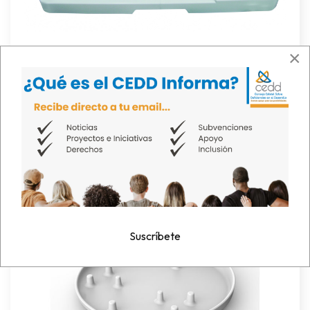
×
Crédito a
Asister
por la fotografía.
-
Plato Onehandplate de Frau Kettner
: Cuenta
con
cilindros para cortar fácilmente los alimentos,
una pendiente para salsas y un borde alto para
moverlo sin esfuerzo. Tiene un fondo antideslizante.
Suscríbete