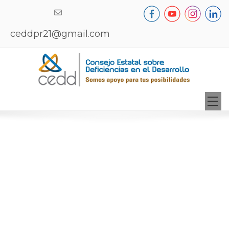
Search ...
ceddpr21@gmail.com