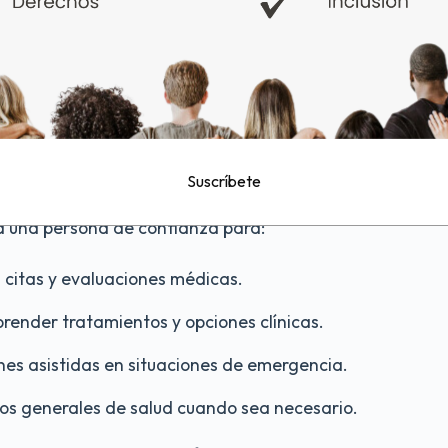
rcede actualmente para educar a los hacedores de polític
una alternativa oficial en nuestro ordenamiento.
nte para asuntos médicos
Suscríbete
a una persona de confianza para:
citas y evaluaciones médicas.
ender tratamientos y opciones clínicas.
es asistidas en situaciones de emergencia.
os generales de salud cuando sea necesario.