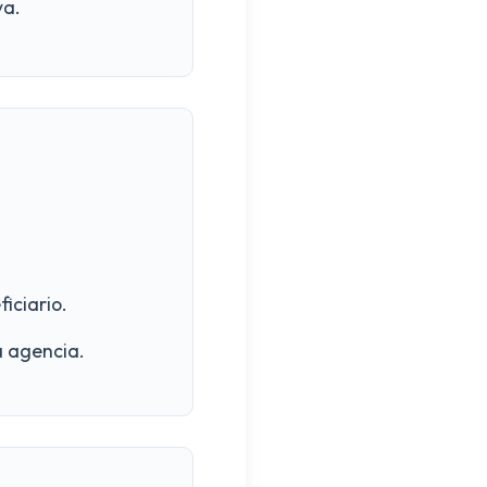
va.
iciario.
a agencia.