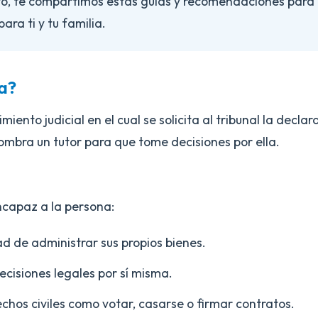
sto, te compartimos estas guías y recomendaciones para 
ara ti y tu familia.
la?
miento judicial en el cual se solicita al tribunal la decl
ombra un tutor para que tome decisiones por ella.
incapaz a la persona:
d de administrar sus propios bienes.
cisiones legales por sí misma.
chos civiles como votar, casarse o firmar contratos.