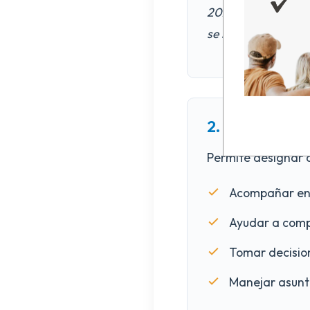
2020, el CEDD inte
se reconozca como 
2. Representa
Permite designar 
Acompañar en 
Ayudar a compr
Tomar decision
Manejar asunt