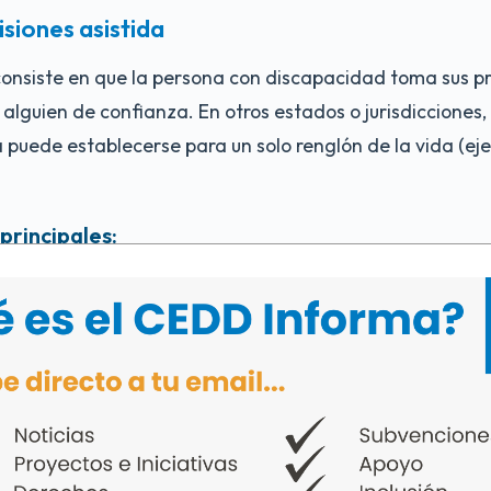
isiones asistida
consiste en que la persona con discapacidad toma sus pr
alguien de confianza. En otros estados o jurisdicciones,
a puede establecerse para un solo renglón de la vida (ej
principales:
comunicación y la confianza mutua.
echos legales a la persona.
decisiones conjuntas respetando la voluntad individual.
ctamente la autonomía.
erto Rico no está formalmente estructurada dentro del Cód