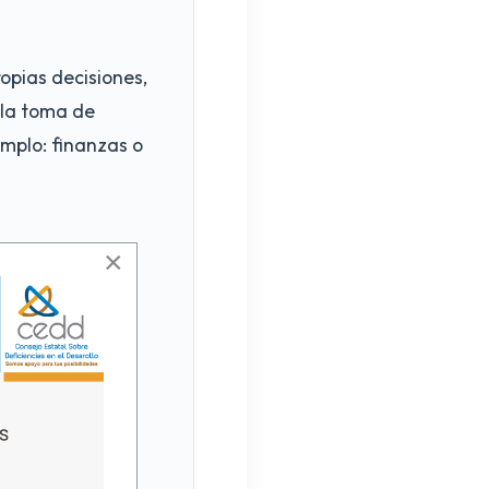
opias decisiones,
 la toma de
emplo: finanzas o
×
igo Civil del