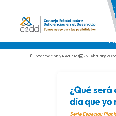
"S
po
Inic
Con
Información y Recursos
25 February 202
¿Qué será 
día que yo 
Serie Especial: Plani