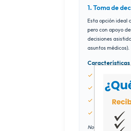
1. Toma de dec
Esta opción ideal 
pero con apoyo de 
decisiones asistid
asuntos médicos).
Características 
Se basa en la 
No elimina der
Permite tomar 
Promueve dire
Nota: Aunque en Pu