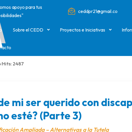
omos apoyo para tus
ceddpr21@gmail.com
sibilidades"
io
Sobre el CEDD
Proyectos e Iniciativas
Info
tacto
6
Hits: 2487
de mi ser querido con disca
no esté? (Parte 3)
ficación Ampliada – Alternativas a la Tutela