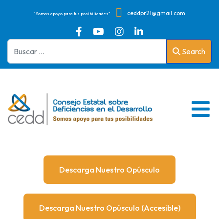
ceddpr21@gmail.com
"Somos apoyo para tus posibilidades"
fab
fas
fas
fab
fas
fas
fab
fas
fas
fab
Search
fa-
fa-
fa-
fa-
fa-
fa-
fa-
fa-
fa-
fa-
Search
facebook-
0
0
youtube
0
0
instagram
0
0
linkedin-
f
in
Descarga Nuestro Opúsculo
Descarga Nuestro Opúsculo (accesible)