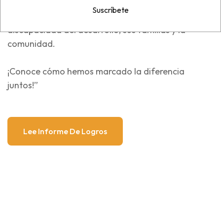
al 2024 a través de una serie de proyectos
Suscríbete
diseñados para beneficiar a las personas con
discapacidad del desarrollo, sus familias y la
comunidad.
¡Conoce cómo hemos marcado la diferencia
juntos!”
Lee Informe De Logros