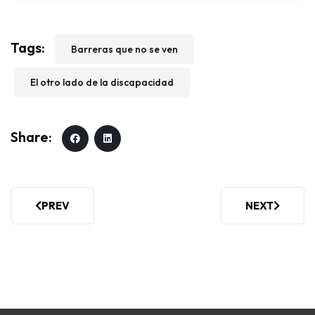
Barreras que no se ven
El otro lado de la discapacidad
PREV
NEXT
PREVIOUS ARTICLE: ¿HASTA QUÉ PUNTO LA INCLUSI
NEXT ARTICL