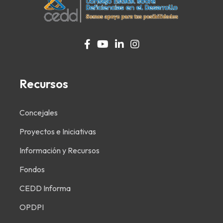
fab
fab
fab
fab
fab
fab
fab
fa-
fa-
fa-
fa-
fa-
fa-
fa-
facebook-
facebook-
youtube
facebook-
linkedin-
facebook-
instagram
Recursos
f
f
f
in
f
Concejales
Proyectos e Iniciativas
Información y Recursos
Fondos
CEDD Informa
OPDPI