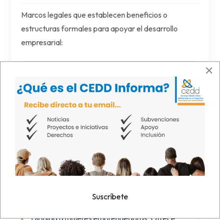
Marcos legales que establecen beneficios o
estructuras formales para apoyar el desarrollo
empresarial:
×
Ley 135-2014 – Incentivo para
Jóvenes Empresarios
Otorga exención contributiva por 3 años a
jóvenes de 16 a 35 años que inicien su primer
negocio.
🔗 Info en Hacienda
Ley 81-2018 – Programa Maletín
Suscríbete
Empresarial para la Mujer
Dirigida a mujeres emprendedoras. Ofrece