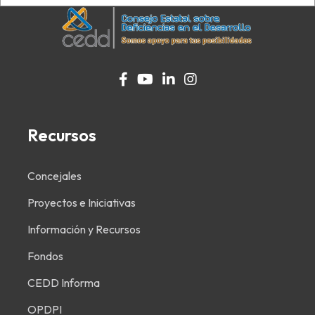
fab
fab
fab
fab
fab
fab
fab
fa-
fa-
fa-
fa-
fa-
fa-
fa-
facebook-
facebook-
youtube
facebook-
linkedin-
facebook-
instagram
Recursos
f
f
f
in
f
Concejales
Proyectos e Iniciativas
Información y Recursos
Fondos
CEDD Informa
OPDPI