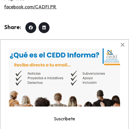
facebook.com/CADFI.PR
×
PREV
NEXT
PREVIOUS ARTICLE: COLEGIO DE EDUCACIÓN ESPECIA
NEXT ARTICL
Suscríbete